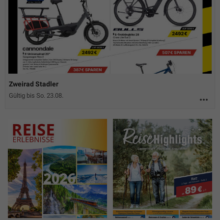
Zweirad Stadler
Gültig bis So. 23.08.
more_horiz