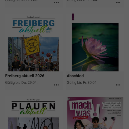
more_horiz
more_horiz
Freiberg aktuell 2026
Abschied
Gültig bis Do. 29.04.
Gültig bis Fr. 30.04.
more_horiz
more_horiz