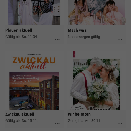
Plauen aktuell
Mach was!
Gültig bis So. 11.04.
Noch morgen gültig
more_horiz
more_horiz
Zwickau aktuell
Wir heiraten
Gültig bis So. 15.11.
Gültig bis Mo. 30.11.
more_horiz
more_horiz