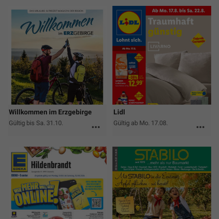
Willkommen im Erzgebirge
Lidl
Gültig bis Sa. 31.10.
Gültig ab Mo. 17.08.
more_horiz
more_horiz