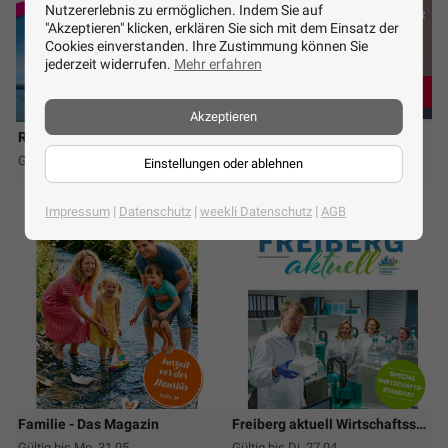
Nutzererlebnis zu ermöglichen. Indem Sie auf
"Akzeptieren" klicken, erklären Sie sich mit dem Einsatz der
Cookies einverstanden. Ihre Zustimmung können Sie
jederzeit widerrufen.
Mehr erfahren
Akzeptieren
Reisedienst Kaiser
prisma
Gültig 2026
Gültig bis Fr. 14.08.
Einstellungen oder ablehnen
more_horiz
more_horiz
|
|
|
Impressum
Datenschutz
weekli Datenschutz
AGB
Familie - Das Magazin
Freiberg aktuell Wirtschaftsspecial
Gültig bis Mo. 31.05.
Gültig bis Di. 27.04.