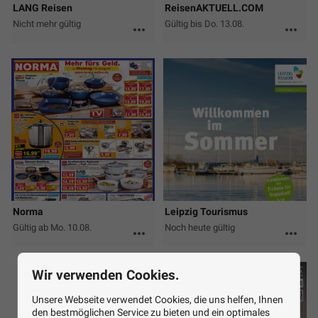
LANG Reisen
ReisenAKTUELL.COM
Nicht mehr gültig
Gültig bis Do. 13.08.
more_horiz
more_horiz
Norma
Leipzig Tourismus
Gültig ab Mo. 10.08.
Noch heute gültig
more_horiz
more_horiz
Wir verwenden Cookies.
Unsere Webseite verwendet Cookies, die uns helfen, Ihnen
den bestmöglichen Service zu bieten und ein optimales